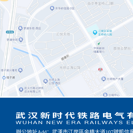
辦公地址Add：武漢市江岸區金橋大道107號凱信廣場第